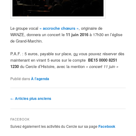
Le groupe vocal
« accroche chœurs »
, originaire de
WANZE, donnera un concert le
11 juin 2016
à 17h30 en l’église
de Grand-Marchin.
P.A.F. : 5 euros, payable sur place,
ou
vous pouvez réserver dès
maintenant en virant 5 euros sur le compte
BE15 0000 8251
1230
du Cercle d’Histoire, avec la mention
« concert 11 juin »
Publié dans
À l'agenda
Navigation
←
Articles plus anciens
des
articles
FACEBOOK
Suivez également les activités du Cercle sur sa page
Facebook