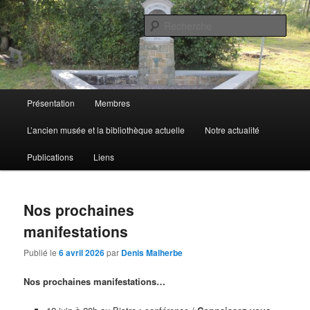
Aller
Aller
de Marchin-Vyle
au
au
Rech
contenu
contenu
principal
secondaire
Cercle Royal d'Histoire et de
Folklore
Menu
Présentation
Membres
principal
L’ancien musée et la bibliothèque actuelle
Notre actualité
Publications
Liens
Nos prochaines
manifestations
Publié le
6 avril 2026
par
Denis Malherbe
Nos prochaines manifestations…