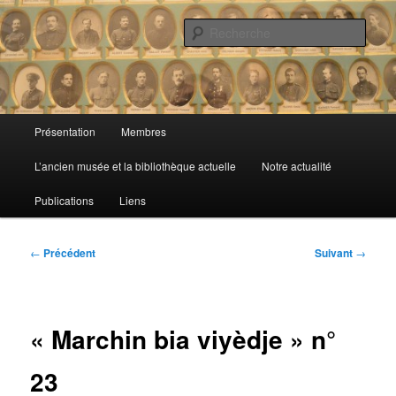
Aller
de Marchin-Vyle
au
Rech
contenu
principal
Cercle Royal d'Histoire et de
Folklore
Menu
Présentation
Membres
principal
L’ancien musée et la bibliothèque actuelle
Notre actualité
Publications
Liens
Navigation
←
Précédent
Suivant
→
des
articles
« Marchin bia viyèdje » n°
23