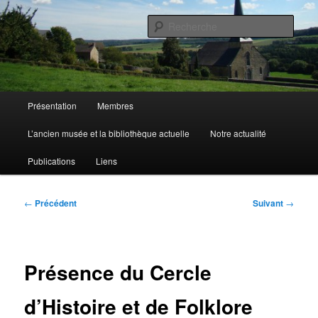
Aller
de Marchin-Vyle
au
Rech
contenu
principal
Cercle Royal d'Histoire et de
Folklore
Menu
Présentation
Membres
principal
L’ancien musée et la bibliothèque actuelle
Notre actualité
Publications
Liens
Navigation
←
Précédent
Suivant
→
des
articles
Présence du Cercle
d’Histoire et de Folklore