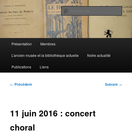
Aller
de Marchin-Vyle
au
Rech
contenu
principal
Cercle Royal d'Histoire et de
Folklore
Menu
Présentation
Membres
principal
L’ancien musée et la bibliothèque actuelle
Notre actualité
Publications
Liens
Navigation
←
Précédent
Suivant
→
des
articles
11 juin 2016 : concert
choral