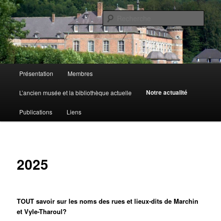
Aller
de Marchin-Vyle
au
Rech
contenu
principal
Cercle Royal d'Histoire et de
Folklore
Menu
Présentation
Membres
principal
Notre actualité
L’ancien musée et la bibliothèque actuelle
Publications
Liens
2025
TOUT savoir sur les noms des rues et lieux-dits de Marchin
et Vyle-Tharoul?