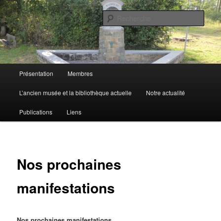
Aller
de Marchin-Vyle
au
Rech
contenu
principal
Cercle Royal d'Histoire et de
Folklore
Menu
Présentation
Membres
principal
L’ancien musée et la bibliothèque actuelle
Notre actualité
Publications
Liens
Nos prochaines
manifestations
Nos prochaines manifestations…